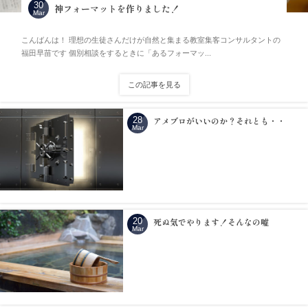
30
神フォーマットを作りました！
Mar
こんばんは！ 理想の生徒さんだけが自然と集まる教室集客コンサルタントの
福田早苗です 個別相談をするときに「あるフォーマッ...
この記事を見る
28
アメブロがいいのか？それとも・・
Mar
20
死ぬ気でやります！そんなの嘘
Mar